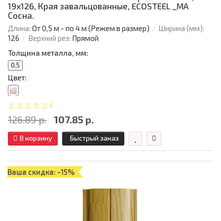
19х126, Края завальцованные, ECOSTEEL _MA
Сосна.
Длина:
От 0,5 м - по 4 м (Режем в размер)
Ширина (мм):
126
Верхний рез:
Прямой
Толщина металла, мм:
0.5
Цвет:
2
126.89 р.
107.85 р.
В корзину
Быстрый заказ
Ваша скидка: -15%