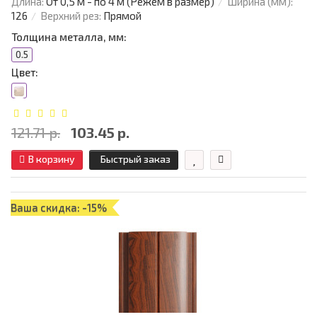
Длина:
От 0,5 м - по 4 м (Режем в размер)
Ширина (мм):
126
Верхний рез:
Прямой
Толщина металла, мм:
0.5
Цвет:
121.71 р.
103.45 р.
В корзину
Быстрый заказ
Ваша скидка: -15%