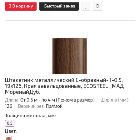
В корзину
Быстрый заказ
Штакетник металлический С-образный-Т-0.5,
19х126, Края завальцованные, ECOSTEEL _МАД
МореныйДуб.
Длина:
От 0,5 м - по 4 м (Режем в размер)
Ширина (мм):
126
Верхний рез:
Прямой
Толщина металла, мм:
0.5
Цвет: