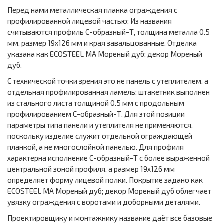
Перед нами металлическая планка ограждения с
профилированной лицевой частью; Из названия
считываются профиль С-образный-Т, толщина металла 0.5
мм, размер 19х126 мм и края завальцованные. Отделка
указана как ECOSTEEL MA Мореный дуб; декор Мореный
дуб.
С технической точки зрения это не панель с утеплителем, а
отдельная профилированная ламель: штакетник выполнен
из стального листа толщиной 0.5 мм с продольным
профилированием С-образный-Т. Для этой позиции
параметры типа панели и утеплителя не применяются,
поскольку изделие служит отдельной ограждающей
планкой, а не многослойной панелью. Для профиля
характерна исполнение С-образный-Т с более выраженной
центральной зоной профиля, а размер 19х126 мм
определяет форму лицевой полки. Покрытие задано как
ECOSTEEL MA Мореный дуб; декор Мореный дуб облегчает
увязку ограждения с воротами и доборными деталями.
Проектировщику и монтажнику название даёт все базовые