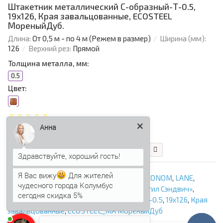
Штакетник металлический С-образный-Т-0.5,
19х126, Края завальцованные, ECOSTEEL
МореныйДуб.
Длина:
От 0,5 м - по 4 м (Режем в размер)
Ширина (мм):
126
Верхний рез:
Прямой
Толщина металла, мм:
0.5
Цвет:
Анна
121.71 р.
103.45 р.
В корзину
Быстрый заказ
Я Вас вижу
Для жителей
Евроштакетник
,
EVO
,
GOOD
,
TRAPEZE
,
ECONOM
,
LANE
,
чудесного города Колумбус
Полукруглый
,
Для забора
,
ООО «Профнастил Сэндвич»
,
сегодня скидка 5%
Штакетник металлический С-образный-Т-0.5
,
19х126
,
Края
завальцованные
,
ECOSTEEL_MA МореныйДуб