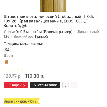
Штакетник металлический С-образный-Т-0.5,
19х126, Края завальцованные, ECOSTEEL _T
ЗолотойДуб.
Длина:
От 0,5 м - по 4 м (Режем в размер)
Ширина (мм):
126
Верхний рез:
Прямой
Толщина металла, мм:
0.5
Цвет:
129.77 р.
110.30 р.
В корзину
Быстрый заказ
Ваша скидка: -15%