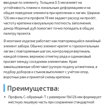
вводные по элементу. Толщина 0.5 мм влияет на
устойчивость планки к локальным деформациям и на
общее поведение элемента при креплении к лагам. Ширина
126 мм и высота профиля 19 мм задают расход на пролёт,
частоту крепежа и визуальную плотность заполнения;
декор Мореный дуб помогает точно попадать в общую
палитру проекта.
В монтаже изделие работает как повторяющийся линейный
элемент забора. Обычно элемент крепят к горизонтальным
лагам с повторяемым шагом, контролируя вертикаль
каждой планки, верхнюю отметку ряда и одинаковый
просвет между соседними элементами. Края
завальцованные облегчают ручную подачу штакетника, а
подбор доборов и стыков выполняют с учётом опор,
воротных рам и принятой схемы крепежа.
Преимущества:
Профиль С-образный-Т с размером 19х126 мм формирует
жёсткую лицевую часть при сохранении стандартной