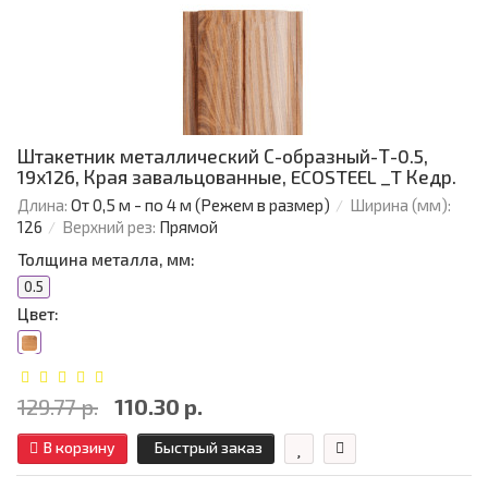
Штакетник металлический С-образный-Т-0.5,
19х126, Края завальцованные, ECOSTEEL _T Кедр.
Длина:
От 0,5 м - по 4 м (Режем в размер)
Ширина (мм):
126
Верхний рез:
Прямой
Толщина металла, мм:
0.5
Цвет:
129.77 р.
110.30 р.
В корзину
Быстрый заказ