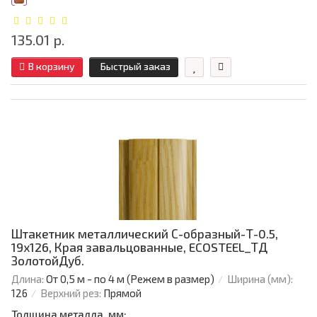
135.01 р.
В корзину
Быстрый заказ
Штакетник металлический С-образный-Т-0.5,
19х126, Края завальцованные, ECOSTEEL_ТД
ЗолотойДуб.
Длина:
От 0,5 м - по 4 м (Режем в размер)
Ширина (мм):
126
Верхний рез:
Прямой
Толщина металла, мм: