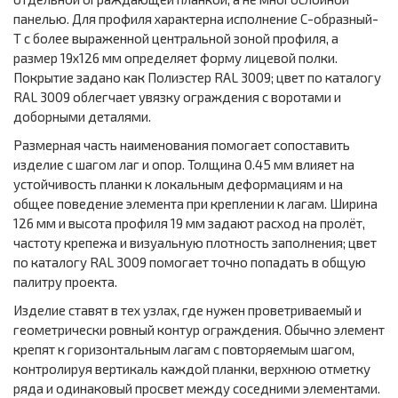
панелью. Для профиля характерна исполнение С-образный-
Т с более выраженной центральной зоной профиля, а
размер 19х126 мм определяет форму лицевой полки.
Покрытие задано как Полиэстер RAL 3009; цвет по каталогу
RAL 3009 облегчает увязку ограждения с воротами и
доборными деталями.
Размерная часть наименования помогает сопоставить
изделие с шагом лаг и опор. Толщина 0.45 мм влияет на
устойчивость планки к локальным деформациям и на
общее поведение элемента при креплении к лагам. Ширина
126 мм и высота профиля 19 мм задают расход на пролёт,
частоту крепежа и визуальную плотность заполнения; цвет
по каталогу RAL 3009 помогает точно попадать в общую
палитру проекта.
Изделие ставят в тех узлах, где нужен проветриваемый и
геометрически ровный контур ограждения. Обычно элемент
крепят к горизонтальным лагам с повторяемым шагом,
контролируя вертикаль каждой планки, верхнюю отметку
ряда и одинаковый просвет между соседними элементами.