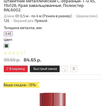
Штакетник металлический С-образный-Т-0.45,
19х126, Края завальцованные, Полиэстер
RAL6002.
Длина:
От 0,5 м - по 4 м (Режем в размер)
Ширина (мм):
126
Верхний рез:
Прямой
Толщина металла, мм:
0.45
Цвет:
1
99.59 р.
84.65 р.
В корзину
Быстрый заказ
Ваша скидка: -15%