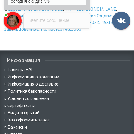
Анна
печатает...
Евроштакетник
,
EVO
,
GOOD
,
TRAPEZE
,
ECONOM
,
LANE
,
Полукруглый
,
Для забора
,
ООО «Профнастил Сэндвич»
,
Введите сообщение
Штакетник металлический С-образный-Т-0.45
,
19х126
,
Края
завальцованные
,
Полиэстер RAL3009
Информация
Палитра RAL
Информация о компании
Информация о доставке
Политика безопасности
Условия соглашения
Сертификаты
Виды покрытий
Как оформить заказ
Вакансии