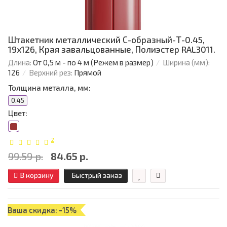
Штакетник металлический С-образный-Т-0.45,
19х126, Края завальцованные, Полиэстер RAL3011.
Длина:
От 0,5 м - по 4 м (Режем в размер)
Ширина (мм):
126
Верхний рез:
Прямой
Толщина металла, мм:
0.45
Цвет:
2
99.59 р.
84.65 р.
В корзину
Быстрый заказ
Ваша скидка: -15%