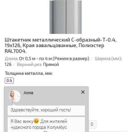
Штакетник металлический С-образный-Т-0.4,
19х126, Края завальцованные, Полиэстер
RAL7004.
Длина:
От 0,5 м - по 4 м (Режем в размер)
Ширина (мм):
126
Верхний рез:
Прямой
Толщина металла, мм:
0.4
Анна
Цвет:
95.50 р.
81.17 р.
Я Вас вижу
Для жителей
чудесного города Колумбус
В корзину
Быстрый заказ
сегодня скидка 5%