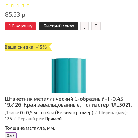
85.63 р.
В корзину
Быстрый заказ
Ваша скидка: -15%
Штакетник металлический С-образный-Т-0.45,
19х126, Края завальцованные, Полиэстер RAL5021.
Длина:
От 0,5 м - по 4 м (Режем в размер)
Ширина (мм):
126
Верхний рез:
Прямой
Толщина металла, мм:
0.45