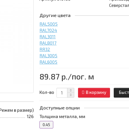
Северста
Другие цвета
RAL5005
RAL7024
RAL3011
RAL8017
RR32
RAL3005
RAL6005
89.87 р.
/пог. м
Кол-во
В корзину
Быст
Доступные опции
 (Режем в размер)
126
Толщина металла, мм
0.45