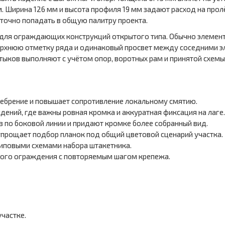
. Ширина 126 мм и высота профиля 19 мм задают расход на прол
 точно попадать в общую палитру проекта.
 для ограждающих конструкций открытого типа. Обычно элемен
верхнюю отметку ряда и одинаковый просвет между соседними 
тыков выполняют с учётом опор, воротных рам и принятой схемы
ребрение и повышает сопротивление локальному смятию.
ений, где важны ровная кромка и аккуратная фиксация на лаге.
 по боковой линии и придают кромке более собранный вид.
упрощает подбор планок под общий цветовой сценарий участка.
типовыми схемами набора штакетника.
сного ограждения с повторяемым шагом крепежа.
частке.