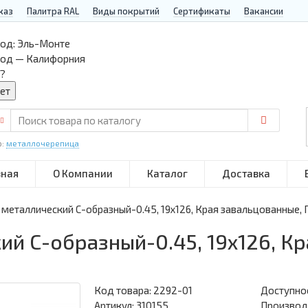
каз
Палитра RAL
Виды покрытий
Сертификаты
Вакансии
од:
Эль-Монте
род — Калифорния
?
р:
металлочерепица
вная
О Компании
Каталог
Доставка
металлический С-образный-0.45, 19х126, Края завальцованные, 
й С-образный-0.45, 19х126, Кр
Код товара:
2292-01
Доступнос
Артикул: 310155
Производи