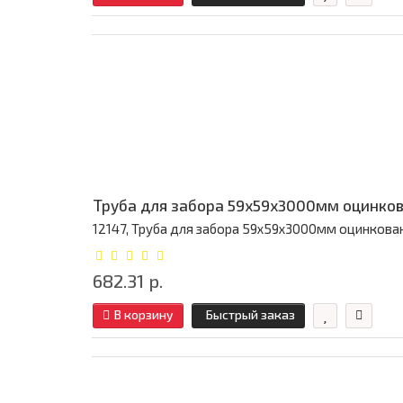
Труба для забора 59х59x3000мм оцинков
12147, Труба для забора 59х59x3000мм оцинкованная
682.31 р.
В корзину
Быстрый заказ