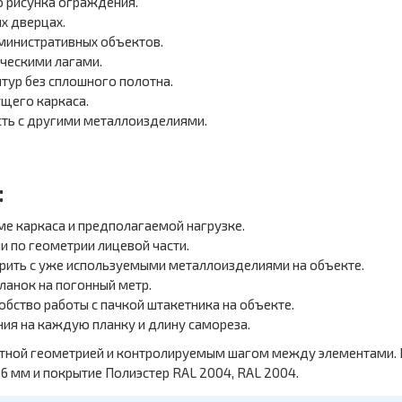
о рисунка ограждения.
х дверцах.
министративных объектов.
ческими лагами.
тур без сплошного полотна.
ущего каркаса.
сть с другими металлоизделиями.
:
ме каркаса и предполагаемой нагрузке.
и по геометрии лицевой части.
рить с уже используемыми металлоизделиями на объекте.
ланок на погонный метр.
обство работы с пачкой штакетника на объекте.
ния на каждую планку и длину самореза.
ятной геометрией и контролируемым шагом между элементами. 
26 мм и покрытие Полиэстер RAL 2004, RAL 2004.