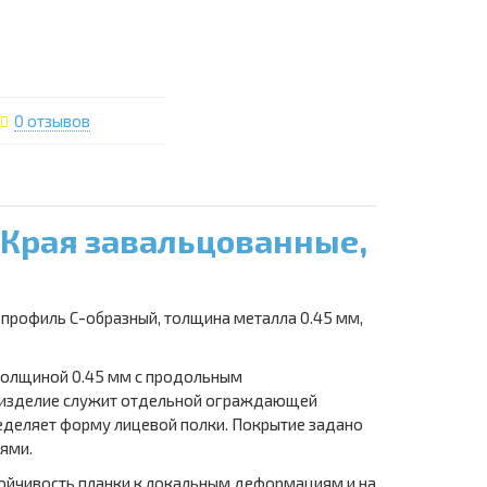
0 отзывов
 Края завальцованные,
профиль С-образный, толщина металла 0.45 мм,
 толщиной 0.45 мм с продольным
ку изделие служит отдельной ограждающей
ределяет форму лицевой полки. Покрытие задано
лями.
стойчивость планки к локальным деформациям и на