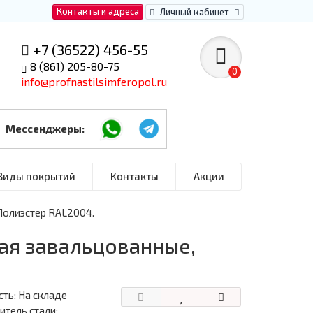
Контакты и адреса
Личный кабинет
+7 (36522) 456-55
8 (861) 205-80-75
0
info@profnastilsimferopol.ru
Мессенджеры:
Виды покрытий
Контакты
Акции
Полиэстер RAL2004.
ая завальцованные,
ть: На складе
тель стали: