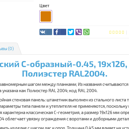
Цвет
ывы (0)
кий С-образный-0.45, 19х126,
Полиэстер RAL2004.
равномерным шагом между планками; Из названия считываются 
а указана как Полиэстер RAL 2004; код RAL 2004.
ойная стеновая панель: штакетник выполнен из стального листа
параметры типа панели и утеплителя не применяются, посколь
я характерна классическая С-геометрия, а размер 19х126 мм оп
004 облегчает увязку ограждения с воротами и доборными дета
ить изделие с шагом лаг и опор. Толщина 0.45 мм влияет на у