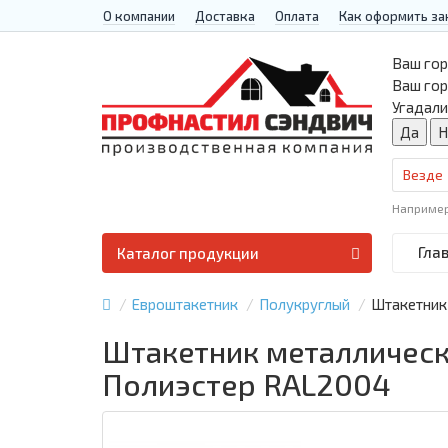
О компании
Доставка
Оплата
Как оформить за
Ваш гор
Ваш го
Угадали
Везде
Наприме
Гла
Каталог продукции
Евроштакетник
Полукруглый
Штакетник 
Штакетник металлически
Полиэстер RAL2004