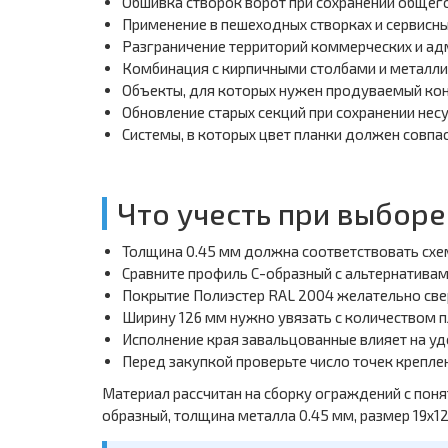
Обшивка створок ворот при сохранении общег
Применение в пешеходных створках и сервисны
Разграничение территорий коммерческих и ад
Комбинация с кирпичными столбами и металли
Объекты, для которых нужен продуваемый кон
Обновление старых секций при сохранении нес
Системы, в которых цвет планки должен совпа
Что учесть при выборе
Толщина 0.45 мм должна соответствовать схе
Сравните профиль С-образный с альтернативам
Покрытие Полиэстер RAL 2004 желательно све
Ширину 126 мм нужно увязать с количеством п
Исполнение края завальцованные влияет на уд
Перед закупкой проверьте число точек крепле
Материал рассчитан на сборку ограждений с пон
образный, толщина металла 0.45 мм, размер 19х1