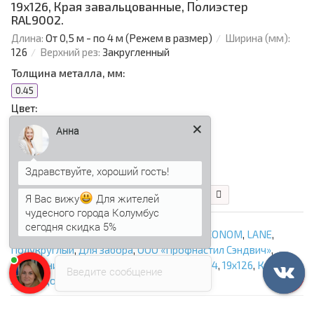
19х126, Края завальцованные, Полиэстер
RAL9002.
Длина:
От 0,5 м - по 4 м (Режем в размер)
Ширина (мм):
126
Верхний рез:
Закругленный
Толщина металла, мм:
0.45
Цвет:
Анна
2
102.21 р.
86.88 р.
Я Вас вижу
Для жителей
В корзину
Быстрый заказ
чудесного города Колумбус
сегодня скидка 5%
Анна
печатает...
Евроштакетник
,
EVO
,
GOOD
,
TRAPEZE
,
ECONOM
,
LANE
,
Полукруглый
,
Для забора
,
ООО «Профнастил Сэндвич»
,
Штакетник металлический С-образный-0.4
,
19х126
,
Края
Введите сообщение
завальцованные
,
Полиэстер RAL7004