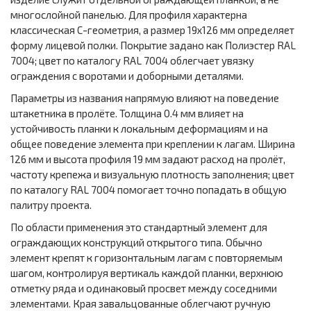
многослойной панелью. Для профиля характерна
классическая С-геометрия, а размер 19х126 мм определяет
форму лицевой полки. Покрытие задано как Полиэстер RAL
7004; цвет по каталогу RAL 7004 облегчает увязку
ограждения с воротами и доборными деталями.
Параметры из названия напрямую влияют на поведение
штакетника в пролёте. Толщина 0.4 мм влияет на
устойчивость планки к локальным деформациям и на
общее поведение элемента при креплении к лагам. Ширина
126 мм и высота профиля 19 мм задают расход на пролёт,
частоту крепежа и визуальную плотность заполнения; цвет
по каталогу RAL 7004 помогает точно попадать в общую
палитру проекта.
По области применения это стандартный элемент для
ограждающих конструкций открытого типа. Обычно
элемент крепят к горизонтальным лагам с повторяемым
шагом, контролируя вертикаль каждой планки, верхнюю
отметку ряда и одинаковый просвет между соседними
элементами. Края завальцованные облегчают ручную