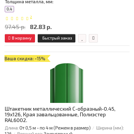
Толщина металла, мм:
0.4
2
97.45 р.
82.83 р.
В корзину
Быстрый заказ
Ваша скидка: -15%
Штакетник металлический С-образный-0.45,
19х126, Края завальцованные, Полиэстер
RAL6002.
Длина:
От 0,5 м - по 4 м (Режем в размер)
Ширина (мм):
126
Верхний рез:
Закругленный