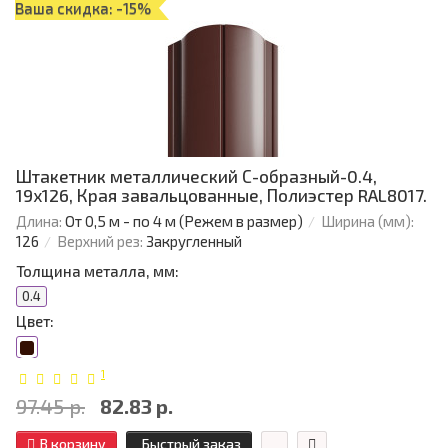
Ваша скидка: -15%
Штакетник металлический С-образный-0.4,
19х126, Края завальцованные, Полиэстер RAL8017.
Длина:
От 0,5 м - по 4 м (Режем в размер)
Ширина (мм):
126
Верхний рез:
Закругленный
Толщина металла, мм:
0.4
Цвет:
1
97.45 р.
82.83 р.
В корзину
Быстрый заказ