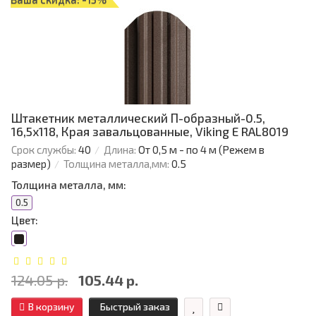
Штакетник металлический П-образный-0.5,
16,5х118, Края завальцованные, Viking E RAL8019
Срок службы:
40
Длина:
От 0,5 м - по 4 м (Режем в
размер)
Толщина металла,мм:
0.5
Толщина металла, мм:
0.5
Цвет:
124.05 р.
105.44 р.
В корзину
Быстрый заказ