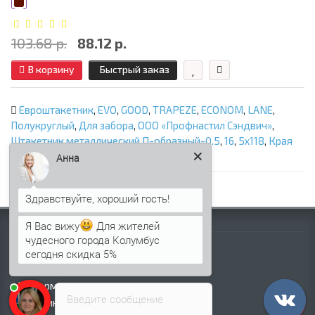
103.68 р.
88.12 р.
В корзину
Быстрый заказ
Евроштакетник
,
EVO
,
GOOD
,
TRAPEZE
,
ECONOM
,
LANE
,
Полукруглый
,
Для забора
,
ООО «Профнастил Сэндвич»
,
Штакетник металлический П-образный-0.5
,
16
,
5х118
,
Края
завальцованные
,
PURMAN RR32
Анна
Я Вас вижу
Для жителей
Информация
чудесного города Колумбус
Палитра RAL
сегодня скидка 5%
Информация о компании
Информация о доставке
Введите сообщение
Политика безопасности