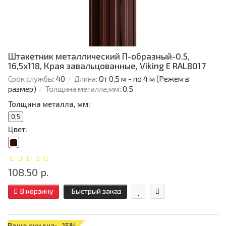
Штакетник металлический П-образный-0.5,
16,5х118, Края завальцованные, Viking E RAL8017
Срок службы:
40
Длина:
От 0,5 м - по 4 м (Режем в
размер)
Толщина металла,мм:
0.5
Толщина металла, мм:
0.5
Цвет:
108.50 р.
В корзину
Быстрый заказ
Ваша скидка: -15%