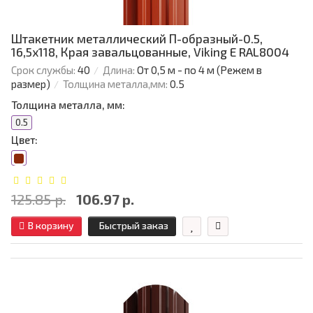
Штакетник металлический П-образный-0.5,
16,5х118, Края завальцованные, Viking E RAL8004
Срок службы:
40
Длина:
От 0,5 м - по 4 м (Режем в
размер)
Толщина металла,мм:
0.5
Толщина металла, мм:
0.5
Цвет:
125.85 р.
106.97 р.
В корзину
Быстрый заказ