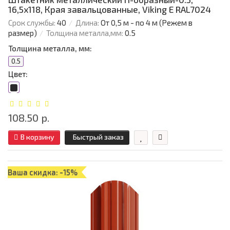
16,5х118, Края завальцованные, Viking E RAL7024
Срок службы:
40
Длина:
От 0,5 м - по 4 м (Режем в
размер)
Толщина металла,мм:
0.5
Толщина металла, мм:
0.5
Цвет:
108.50 р.
В корзину
Быстрый заказ
Ваша скидка: -15%