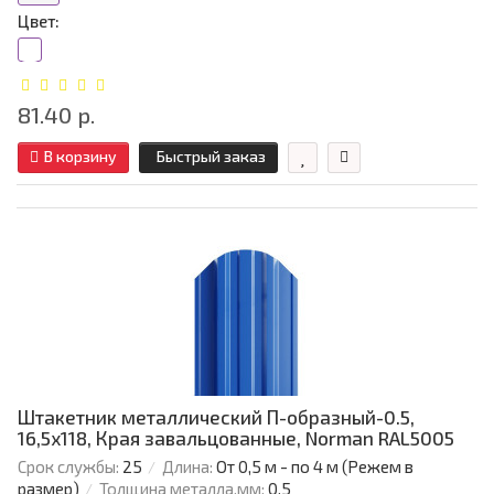
Цвет:
81.40 р.
В корзину
Быстрый заказ
Штакетник металлический П-образный-0.5,
16,5х118, Края завальцованные, Norman RAL5005
Срок службы:
25
Длина:
От 0,5 м - по 4 м (Режем в
размер)
Толщина металла,мм:
0.5