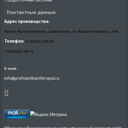
Контактные данные
Адрес производства:
Россия, Республика Крым, Симферополь, ул. Маршала Жукова,
д.
44Б
Телефон:
+7 (36522) 456-55
+7(861)205-80-75
E-mail:
info@profnastilsimferopol.ru