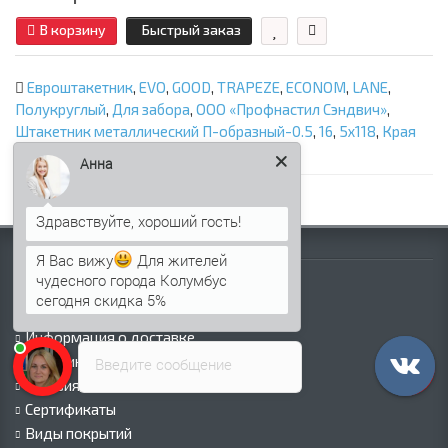
В корзину
Быстрый заказ
Евроштакетник
,
EVO
,
GOOD
,
TRAPEZE
,
ECONOM
,
LANE
,
Полукруглый
,
Для забора
,
ООО «Профнастил Сэндвич»
,
Штакетник металлический П-образный-0.5
,
16
,
5х118
,
Края
завальцованные
,
Norman RAL3005
Анна
Информация
Я Вас вижу
Для жителей
чудесного города Колумбус
Палитра RAL
сегодня скидка 5%
Информация о компании
Информация о доставке
Политика безопасности
Введите сообщение
Условия соглашения
Сертификаты
Виды покрытий