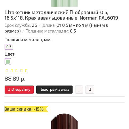
Штакетник металлический П-образный-0.5,
16,5х118, Края завальцованные, Norman RAL6019
Срок службы:
25
Длина:
От 0,5 м - по 4 м (Режем в
размер)
Толщина металла,мм:
0.5
Толщина металла, мм:
0.5
Цвет:
88.89 р.
В корзину
Быстрый заказ
Ваша скидка: -15%