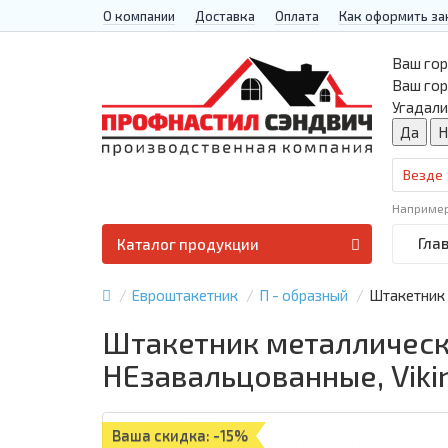
О компании
Доставка
Оплата
Как оформить за
Ваш гор
Ваш го
Угадали
Везде
Наприме
Гла
Каталог продукции
Евроштакетник
П - образный
Штакетник 
Штакетник металлически
НЕзавальцованные, Viki
Ваша скидка: -15%