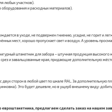
ля любых участков).
 оборудования и расходных материалов).
дается в уходе, не подвержен гниению, усадке, не горит и легк
енённых мест, хорошо пропускает свет и воздух. А уровень прос
гурный штакетник для забора – штучная продукция высокого ка
й срез и завальцованные края, придающие дополнительную жёст
 двух сторон в любой цвет по шкале RAL. За дополнительную пл
нковка). Это будет дешевле, но в ущерб внешнему виду: добить
го евроштакетника, предлагаем сделать заказ на нашем з