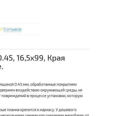
0 отзывов
45, 16,5х99, Края
.
олщиной 0.45 мм, обработанные покрытием
подвержен воздействию окружающей среды, не
от повреждений в процессе установки, которую
ые планка крепится к каркасу. У дешевого
у несколькими узкими или широкими желобами: от