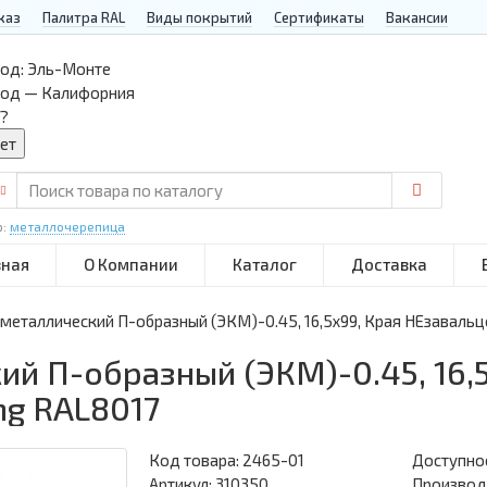
каз
Палитра RAL
Виды покрытий
Сертификаты
Вакансии
од:
Эль-Монте
род — Калифорния
?
р:
металлочерепица
вная
О Компании
Каталог
Доставка
металлический П-образный (ЭКМ)-0.45, 16,5х99, Края НЕзавальцо
й П-образный (ЭКМ)-0.45, 16,5
ng RAL8017
Код товара:
2465-01
Доступнос
Артикул: 310350
Производи