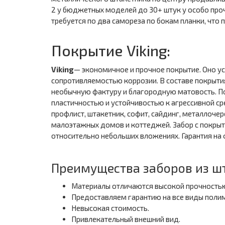
2 у бюджетных моделей до 30+ штук у особо проч
требуется по два самореза по бокам планки, что
Покрытие Viking:
Viking
— экономичное и прочное покрытие. Оно у
сопротивляемостью коррозии. В составе покрыт
необычную фактуру и благородную матовость. П
пластичностью и устойчивостью к агрессивной с
профлист, штакетник, софит, сайдинг, металлоче
малоэтажных домов и коттеджей. Забор с покрыт
относительно небольших вложениях. Гарантия на ф
Преимущества заборов из ш
Материалы отличаются высокой прочностью
Предоставляем гарантию на все виды поли
Невысокая стоимость.
Привлекательный внешний вид.