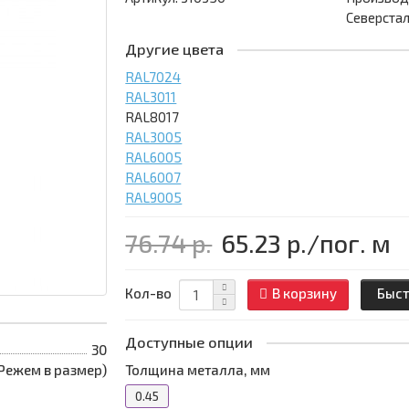
Северста
Другие цвета
RAL7024
RAL3011
RAL8017
RAL3005
RAL6005
RAL6007
RAL9005
76.74 р.
65.23 р.
/пог. м
Кол-во
В корзину
Быст
Доступные опции
30
 (Режем в размер)
Толщина металла, мм
0.45