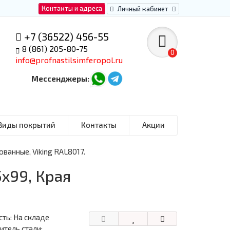
Контакты и адреса
Личный кабинет
+7 (36522) 456-55
8 (861) 205-80-75
0
info@profnastilsimferopol.ru
Мессенджеры:
Виды покрытий
Контакты
Акции
ванные, Viking RAL8017.
х99, Края
ть: На складе
тель стали: