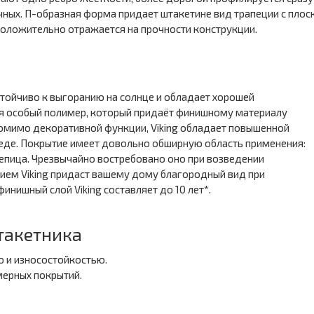
ных. П-образная форма придает штакетине вид трапеции с плос
 положительно отражается на прочности конструкции.
стойчиво к выгоранию на солнце и обладает хорошей
ия особый полимер, который придаёт финишному материалу
омимо декоративной функции, Viking обладает повышенной
реде. Покрытие имеет довольно обширную область применения:
репица. Чрезвычайно востребовано оно при возведении
ием Viking придаст вашему дому благородный вид при
инишный слой Viking составляет до 10 лет*.
такетника
 и износостойкостью.
мерных покрытий.