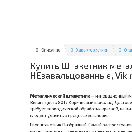
Описание
Характеристики
Отз
Купить Штакетник метал
НЕзавальцованные, Viki
Металлический штакетник
— инновационный ма
Викинг цвета 8017 Коричневый шоколад. Достове
требует периодической обработки краской, не вы
следует удалить в процессе установки.
Евроштакетник П-образный. Самый распространен
металлического штакетника по центру продавлив