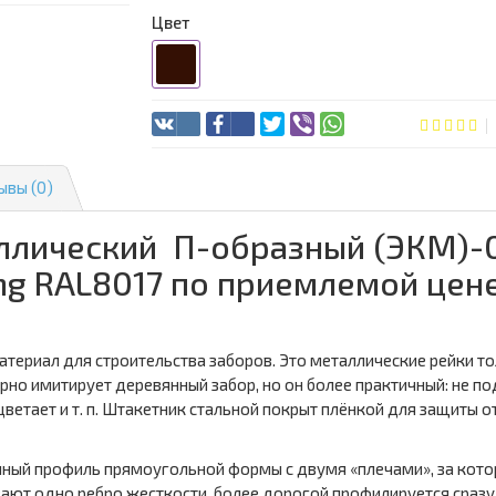
Цвет
ывы (0)
лический П-образный (ЭКМ)-0.
ng RAL8017 по приемлемой цене
териал для строительства заборов. Это металлические рейки т
рно имитирует деревянный забор, но он более практичный: не 
цветает и т. п. Штакетник стальной покрыт плёнкой для защиты 
ный профиль прямоугольной формы с двумя «плечами», за котор
ают одно ребро жесткости, более дорогой профилируется сраз