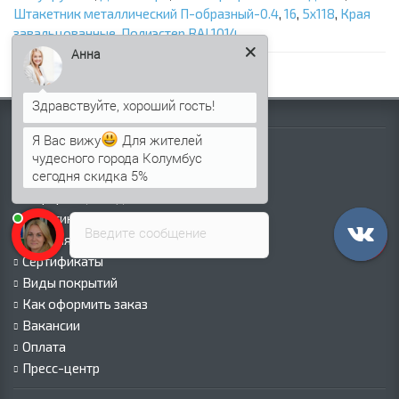
Штакетник металлический П-образный-0.4
,
16
,
5х118
,
Края
завальцованные
,
Полиэстер RAL1014
Анна
Информация
Я Вас вижу
Для жителей
Палитра RAL
чудесного города Колумбус
сегодня скидка 5%
Информация о компании
Информация о доставке
Политика безопасности
Введите сообщение
Условия соглашения
Сертификаты
Виды покрытий
Как оформить заказ
Вакансии
Оплата
Пресс-центр