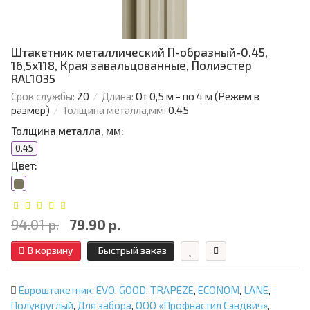
Штакетник металлический П-образный-0.45,
16,5х118, Края завальцованные, Полиэстер
RAL1035
Срок службы:
20
Длина:
От 0,5 м - по 4 м (Режем в
размер)
Толщина металла,мм:
0.45
Толщина металла, мм:
0.45
Цвет:
94.01 р.
79.90 р.
В корзину
Быстрый заказ
Евроштакетник
,
EVO
,
GOOD
,
TRAPEZE
,
ECONOM
,
LANE
,
Полукруглый
,
Для забора
,
ООО «Профнастил Сэндвич»
,