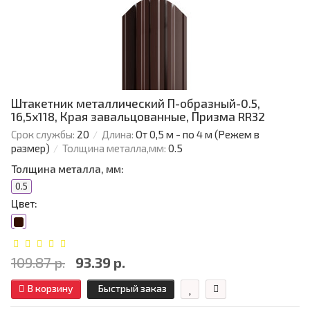
Штакетник металлический П-образный-0.5,
16,5х118, Края завальцованные, Призма RR32
Срок службы:
20
Длина:
От 0,5 м - по 4 м (Режем в
размер)
Толщина металла,мм:
0.5
Толщина металла, мм:
0.5
Цвет:
109.87 р.
93.39 р.
В корзину
Быстрый заказ