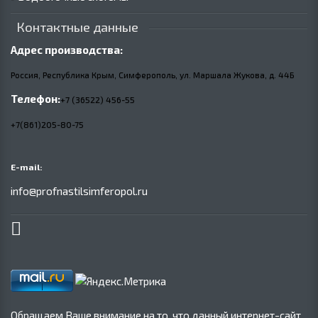
Контактные данные
Адрес производства:
Россия, Республика Крым, Симферополь, ул. Маршала Жукова,
д.
44Б
Телефон:
+7 (36522) 456-55
+7(861)205-80-75
E-mail:
info@profnastilsimferopol.ru
Обращаем Ваше внимание на то, что данный интернет-сайт