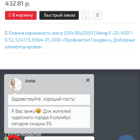
432.81 р.
В корзину
Быстрый заказ
Планка карнизного свеса 200х30х2000 (Viking E-20-6007-
0.5)
,
524173
,
6564-01
,
ООО «Профнастил Сэндвич»
,
Доборные
элементы кровли
Информация
Анна
Палитра RAL
Информация о компании
Информация о доставке
Я Вас вижу
Для жителей
Политика безопасности
чудесного города Колумбус
Условия соглашения
сегодня скидка 5%
Сертификаты
Виды покрытий