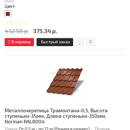
Цвет:
432.58 р.
375.34 р.
В корзину
Быстрый заказ
Металлочерепица Трамонтана-0.5, Высота
ступеньки-35мм, Длина ступеньки-350мм,
Norman RAL8004
Длина:
От 0,5 м - по 12 м (Режем в размер)
Полная