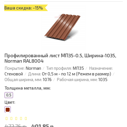
Ваша скидка: -15%
Профилированный лист МП35-0.5, Ширина-1035,
Norman RAL8004
Покрытие:
Norman
Тип профиля:
МП35
Назначение:
Стеновой
Длина:
От 0,5 м - по 12 м (Режем в размер)
Общая ширина, мм:
1076
Рабочая ширина, мм:
1035
Толщина металла, мм:
0.5
Цвет:
472.76 р.
401.85 р.