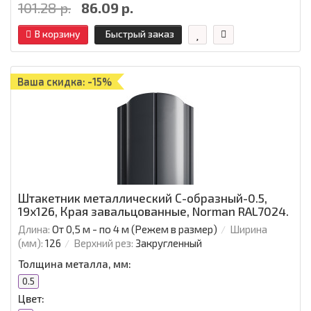
101.28 р.
86.09 р.
В корзину
Быстрый заказ
Ваша скидка: -15%
Штакетник металлический С-образный-0.5,
19х126, Края завальцованные, Norman RAL7024.
Длина:
От 0,5 м - по 4 м (Режем в размер)
Ширина
(мм):
126
Верхний рез:
Закругленный
Толщина металла, мм:
0.5
Цвет: