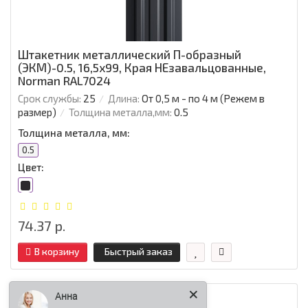
Штакетник металлический П-образный
(ЭКМ)-0.5, 16,5х99, Края НЕзавальцованные,
Norman RAL7024
Срок службы:
25
Длина:
От 0,5 м - по 4 м (Режем в
размер)
Толщина металла,мм:
0.5
Толщина металла, мм:
0.5
Цвет:
74.37 р.
В корзину
Быстрый заказ
Анна