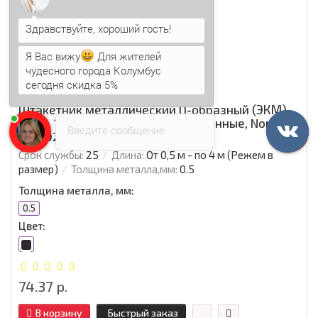
Я Вас вижу
Для жителей
чудесного города Колумбус
сегодня скидка 5%
Анна
печатает...
Штакетник металлический П-образный (ЭКМ)-
Т-0.5, 16,5х99, Края НЕзавальцованные, Norman
Введите сообщение
RAL7024.
Срок службы:
25
Длина:
От 0,5 м - по 4 м (Режем в
размер)
Толщина металла,мм:
0.5
Толщина металла, мм:
0.5
Цвет:
74.37 р.
В корзину
Быстрый заказ