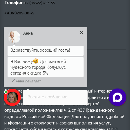
Телефон:
+7 (36522) 456-55
+7(861)205-80-75
E-mail:
Анна
info@profnastilsimferopol.ru
Я Вас вижу
Для жителей
чудесного города Колумбус
сегодня скидка 5%
Анна
печатает...
Обращаем Ваше внимание на то, что данный интернет-сайт
Введите сообщение
носит исключительно информационный характер и ни при
каких условиях не является публичной офертой,
определяемой положениями ч. 2 ст. 437 Гражданского
кодекса Российской Федерации. Для получения подробной
информации о стоимости и сроках выполнения услуг,
пожалуйста, обращайтесь к сотрудникам компании ООО